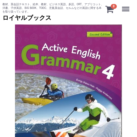
教材、英会話テキスト、絵本、教材、ビジネス英語、多読、ORT、アプリコット、
Menu
0
洋書、子供英語、BIG BOOK、TOEIC、児童,英会話、セルムなどの英語に関する本
を取り扱っています。
ロイヤルブックス