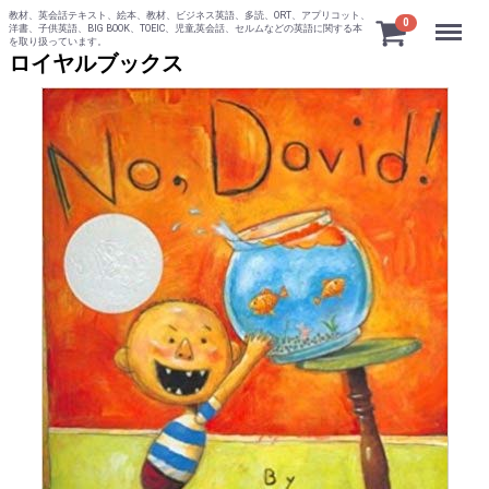
教材、英会話テキスト、絵本、教材、ビジネス英語、多読、ORT、アプリコット、
Menu
0
洋書、子供英語、BIG BOOK、TOEIC、児童,英会話、セルムなどの英語に関する本
を取り扱っています。
ロイヤルブックス